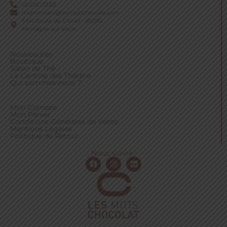
02.51.61.72.63
miammiam@lesmotschocolat.com
5 bis Route de Cholet - 85290
Mortagne-sur-Sèvre
Nouveautés
Boutique
Salon de Thé
La Cantine des Thérère
Qui sommes-nous ?
Mon Compte
Mon Panier
Conditions Générales de Vente
Mentions Légales
Politique de Retour
Nous suivre :