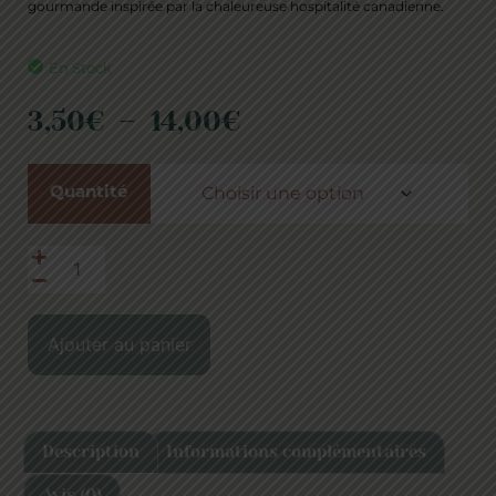
gourmande inspirée par la chaleureuse hospitalité canadienne.
En Stock
3,50
€
–
14,00
€
Quantité
Ajouter au panier
Description
Informations complémentaires
Avis (0)