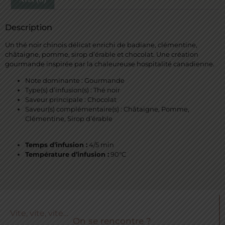
Description
Un thé noir chinois délicat enrichi de badiane, clémentine,
châtaigne, pomme, sirop d’érable et chocolat. Une création
gourmande inspirée par la chaleureuse hospitalité canadienne.
Note dominante : Gourmande
Type(s) d’infusion(s) : Thé noir
Saveur principale : Chocolat
Saveur(s) complémentaire(s) : Châtaigne, Pomme,
Clémentine, Sirop d’érable
Temps d’infusion :
4/5 min
Température d’infusion :
90°C
Vite, vite, vite…
On se rencontre ?