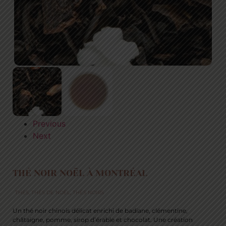
Previous
Next
THÉ NOIR NOËL À MONTRÉAL
THÉS
,
THÉS DE NOËL
,
THÉS NOIRS
Un thé noir chinois délicat enrichi de badiane, clémentine,
châtaigne, pomme, sirop d’érable et chocolat. Une création