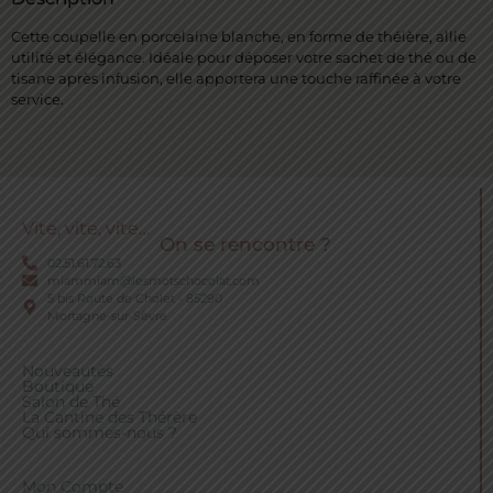
Cette coupelle en porcelaine blanche, en forme de théière, allie
utilité et élégance. Idéale pour déposer votre sachet de thé ou de
tisane après infusion, elle apportera une touche raffinée à votre
service.
Vite, vite, vite…
On se rencontre ?
02.51.61.72.63
miammiam@lesmotschocolat.com
5 bis Route de Cholet - 85290
Mortagne-sur-Sèvre
Nouveautés
Boutique
Salon de Thé
La Cantine des Thérère
Qui sommes-nous ?
Mon Compte