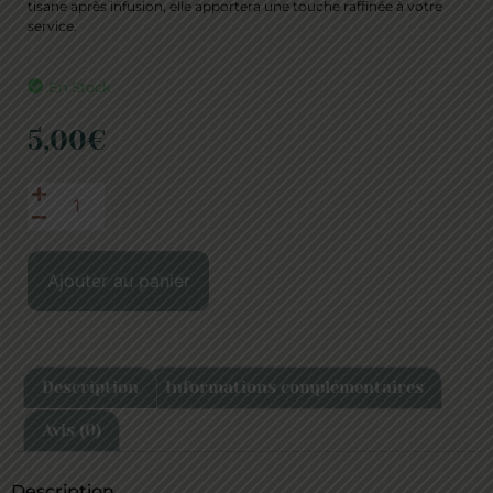
tisane après infusion, elle apportera une touche raffinée à votre
service.
En Stock
5,00
€
Ajouter au panier
Description
Informations complémentaires
Avis (0)
Description