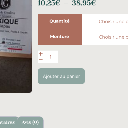
10,25
€
–
38,95
€
Quantité
Monture
Ajouter au panier
taires
Avis (0)