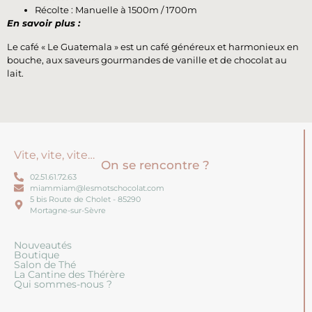
Récolte : Manuelle à 1500m / 1700m
En savoir plus :
Le café « Le Guatemala » est un café généreux et harmonieux en
bouche, aux saveurs gourmandes de vanille et de chocolat au
lait.
Vite, vite, vite…
On se rencontre ?
02.51.61.72.63
miammiam@lesmotschocolat.com
5 bis Route de Cholet - 85290
Mortagne-sur-Sèvre
Nouveautés
Boutique
Salon de Thé
La Cantine des Thérère
Qui sommes-nous ?