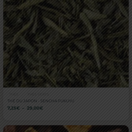
THÉS
THÉS VERTS
THÉ DU JAPON - SENCHA FUKUYU
7,25
€
–
29,00
€