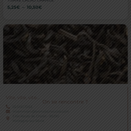
TISANE CACAO ORANGE
5,25
€
–
10,50
€
Vite, vite, vite…
On se rencontre ?
02.51.61.72.63
miammiam@lesmotschocolat.com
5 bis Route de Cholet - 85290
Mortagne-sur-Sèvre