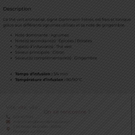
Description
Ce thé vert aromatisé, signé Dammann Frères, est frais et tonique
grâce aux différents agrumes utilisés et sa note de gingembre.
Note dominante : Agrumes
Note(s) secondaire(s) : Épicées / Boisées
Type(s) d’infusion(s) : Thé vert
Saveur principale : Citron
Saveur(s) complémentaire(s) : Gingembre
Temps d’infusion :
3/4 min
Température d’infusion :
80/90°C
Vite, vite, vite…
On se rencontre ?
02.51.61.72.63
miammiam@lesmotschocolat.com
5 bis Route de Cholet - 85290
Mortagne-sur-Sèvre