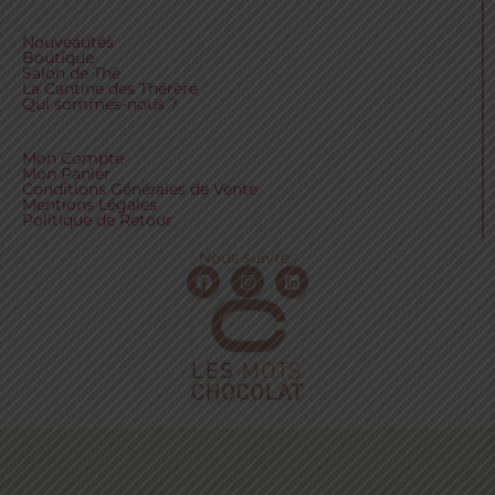
Nouveautés
Boutique
Salon de Thé
La Cantine des Thérère
Qui sommes-nous ?
Mon Compte
Mon Panier
Conditions Générales de Vente
Mentions Légales
Politique de Retour
Nous suivre :