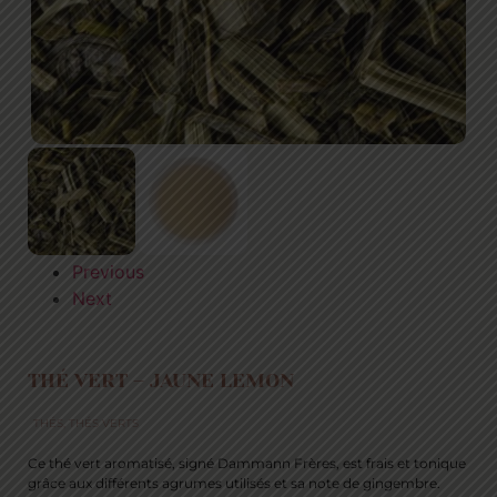
Previous
Next
THÉ VERT – JAUNE LEMON
THÉS
,
THÉS VERTS
Ce thé vert aromatisé, signé Dammann Frères, est frais et tonique
grâce aux différents agrumes utilisés et sa note de gingembre.