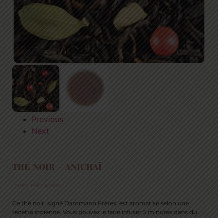
Previous
Next
THÉ NOIR – ANICHAÏ
THÉS
,
THÉS NOIRS
Ce thé noir, signé Dammann Frères, est aromatisé selon une
recette indienne. Vous pouvez le faire infuser 5 minutes dans du