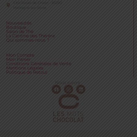
5 bis Route de Cholet - 85290
Mortagne-sur-Sèvre
Nouveautés
Boutique
Salon de Thé
La Cantine des Thérère
Qui sommes-nous ?
Mon Compte
Mon Panier
Conditions Générales de Vente
Mentions Légales
Politique de Retour
Nous suivre :