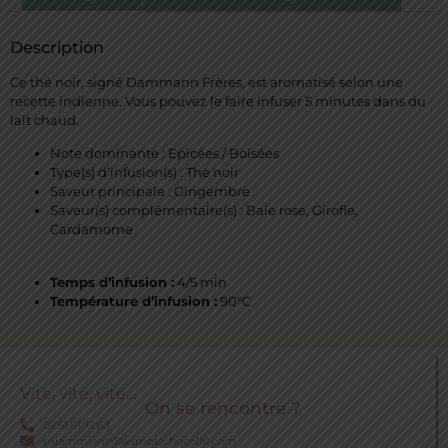
Description
Ce thé noir, signé Dammann Frères, est aromatisé selon une
recette indienne. Vous pouvez le faire infuser 5 minutes dans du
lait chaud.
Note dominante : Epicées / Boisées
Type(s) d’infusion(s) : Thé noir
Saveur principale : Gingembre
Saveur(s) complémentaire(s) : Baie rose, Girofle,
Cardamome
Temps d’infusion :
4/5 min
Température d’infusion :
90°C
Vite, vite, vite…
On se rencontre ?
02.51.61.72.63
miammiam@lesmotschocolat.com