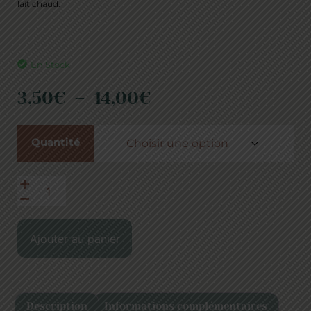
lait chaud.
En Stock
3,50
€
–
14,00
€
Quantité
Ajouter au panier
Description
Informations complémentaires