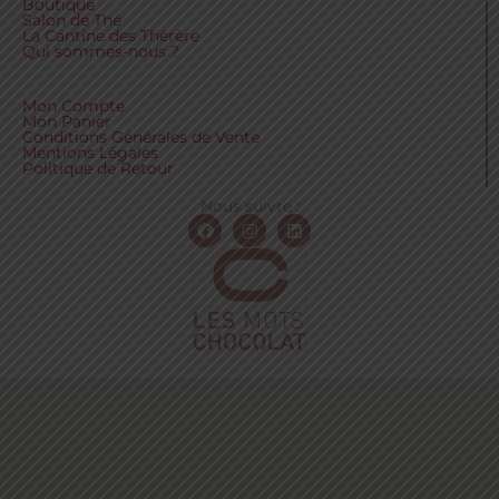
Boutique
Salon de Thé
La Cantine des Thérère
Qui sommes-nous ?
Mon Compte
Mon Panier
Conditions Générales de Vente
Mentions Légales
Politique de Retour
Nous suivre :