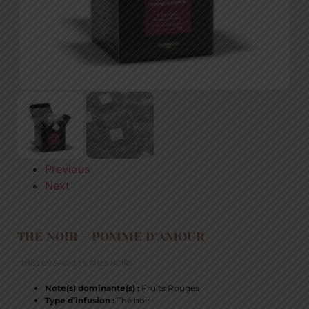
Previous
Next
THÉ NOIR – POMME D’AMOUR
THÉS EN SACHETS
,
THÉS NOIRS
Note(s) dominante(s) :
Fruits Rouges
Type d’infusion :
Thé noir