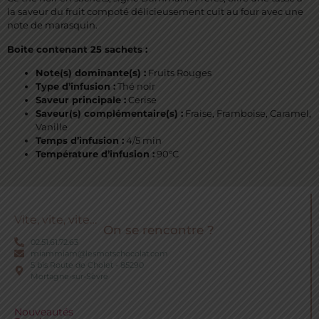
la saveur du fruit compoté délicieusement cuit au four avec une
note de marasquin.
Boite contenant 25 sachets :
Note(s) dominante(s) :
Fruits Rouges
Type d’infusion :
Thé noir
Saveur principale :
Cerise
Saveur(s) complémentaire(s) :
Fraise, Framboise, Caramel,
Vanille
Temps d’infusion :
4/5 min
Température d’infusion :
90°C
Vite, vite, vite…
On se rencontre ?
02.51.61.72.63
miammiam@lesmotschocolat.com
5 bis Route de Cholet - 85290
Mortagne-sur-Sèvre
Nouveautés