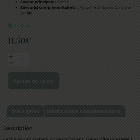
Saveur principale :
Cerise
Saveur(s) complémentaire(s) :
Fraise, Framboise, Caramel,
Vanille
En Stock
11,50
€
Ajouter au panier
Description
Informations complémentaires
Description
Ce thé noir en sachets, signé Dammann Frères, offre une tasse à