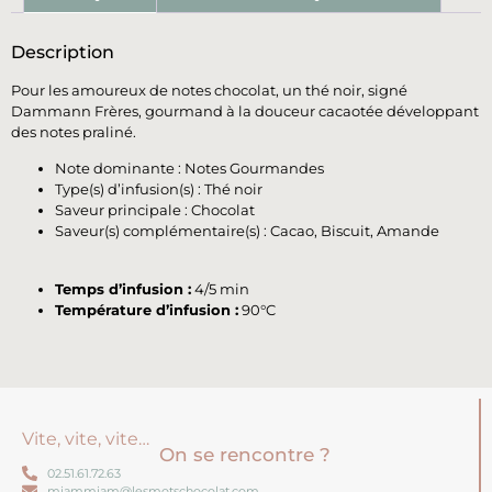
Description
Pour les amoureux de notes chocolat, un thé noir, signé
Dammann Frères, gourmand à la douceur cacaotée développant
des notes praliné.
Note dominante : Notes Gourmandes
Type(s) d’infusion(s) : Thé noir
Saveur principale : Chocolat
Saveur(s) complémentaire(s) : Cacao, Biscuit, Amande
Temps d’infusion :
4/5 min
Température d’infusion :
90°C
Vite, vite, vite…
On se rencontre ?
02.51.61.72.63
miammiam@lesmotschocolat.com