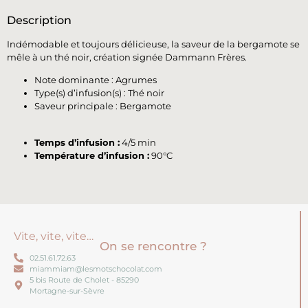
Description
Indémodable et toujours délicieuse, la saveur de la bergamote se
mêle à un thé noir, création signée Dammann Frères.
Note dominante : Agrumes
Type(s) d’infusion(s) : Thé noir
Saveur principale : Bergamote
Temps d’infusion :
4/5 min
Température d’infusion :
90°C
Vite, vite, vite…
On se rencontre ?
02.51.61.72.63
miammiam@lesmotschocolat.com
5 bis Route de Cholet - 85290
Mortagne-sur-Sèvre