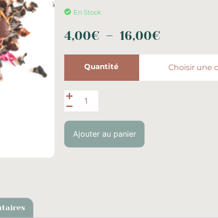
En Stock
4,00
€
–
16,00
€
Quantité
Ajouter au panier
taires