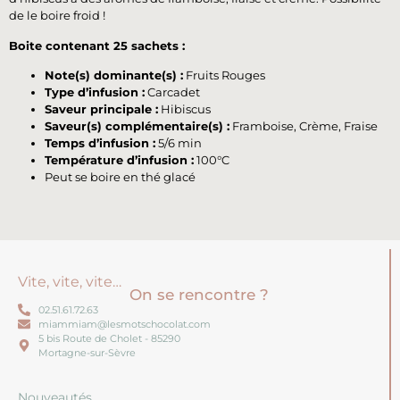
de le boire froid !
Boite contenant 25 sachets :
Note(s) dominante(s) :
Fruits Rouges
Type d’infusion :
Carcadet
Saveur principale :
Hibiscus
Saveur(s) complémentaire(s) :
Framboise, Crème, Fraise
Temps d’infusion :
5/6 min
Température d’infusion :
100°C
Peut se boire en thé glacé
Vite, vite, vite…
On se rencontre ?
02.51.61.72.63
miammiam@lesmotschocolat.com
5 bis Route de Cholet - 85290
Mortagne-sur-Sèvre
Nouveautés