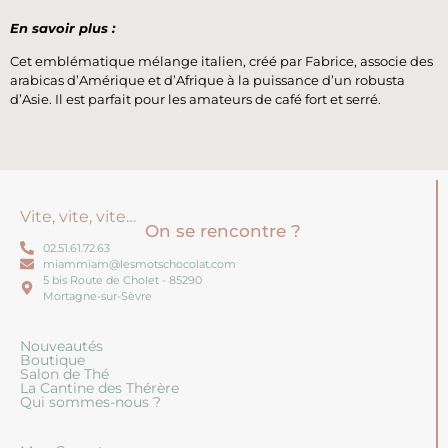
En savoir plus :
Cet emblématique mélange italien, créé par Fabrice, associe des
arabicas d’Amérique et d’Afrique à la puissance d’un robusta
d’Asie. Il est parfait pour les amateurs de café fort et serré.
Vite, vite, vite…
On se rencontre ?
02.51.61.72.63
miammiam@lesmotschocolat.com
5 bis Route de Cholet - 85290
Mortagne-sur-Sèvre
Nouveautés
Boutique
Salon de Thé
La Cantine des Thérère
Qui sommes-nous ?