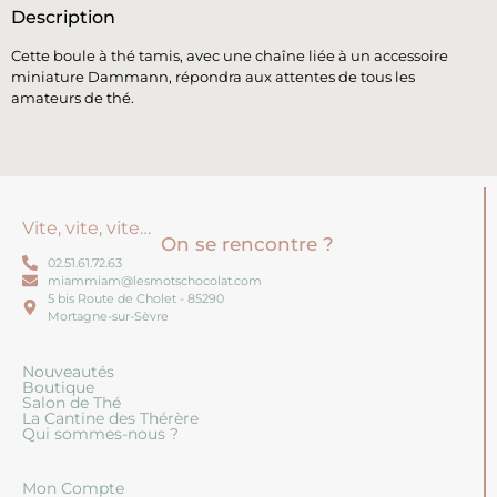
Description
Cette boule à thé tamis, avec une chaîne liée à un accessoire
miniature Dammann, répondra aux attentes de tous les
amateurs de thé.
Vite, vite, vite…
On se rencontre ?
02.51.61.72.63
miammiam@lesmotschocolat.com
5 bis Route de Cholet - 85290
Mortagne-sur-Sèvre
Nouveautés
Boutique
Salon de Thé
La Cantine des Thérère
Qui sommes-nous ?
Mon Compte